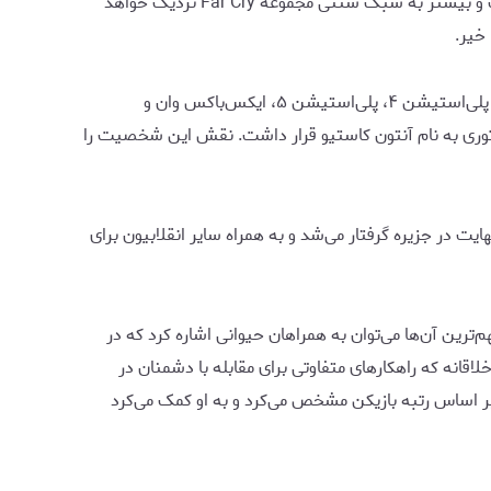
خواهد داشت. در مقابل، پروژه دیگری با اسم رمز Blackbird نیز در دست ساخت است که ظاهراً رویکردی داستان‌محورتر خواهد داشت و بیشتر به سبک سنتی مجموعه Far Cry نزدیک خواهد
از زمان انتشار Far Cry 6 در سال ۲۰۲۱، مجموعه Far Cry تقریباً در سکوت خبری قرار داشته است. Far Cry 6 برای رایانه‌های شخصی، پلی‌استیشن ۴، پلی‌استیشن ۵، ایکس‌باکس وان و
ت دیکتاتوری به نام آنتون کاستیو قرار داشت. نقش این شخصیت را
 در نهایت در جزیره گرفتار می‌شد و به همراه سایر انقلابیون برای
هم‌ترین آن‌ها می‌توان به همراهان حیوانی اشاره کرد که در
R به بازی اضافه شدند؛ سلاح‌هایی دست‌ساز و خلاقانه که راهکارهای متفاوتی برای مقابله با دشمنان در
که سطح دشواری مناطق مختلف نقشه را بر اساس رتبه بازیکن مشخص می‌کرد و به او کمک می‌کرد