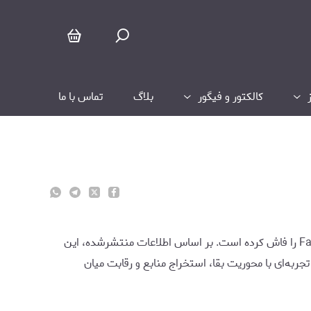
کالکتور و فیگور
بلاگ
تماس با ما
افشاگری تازه‌ای از سوی «RogueTx»، یکی از افشاگران شناخته‌شده اخبار یوبی‌سافت، جزئیات بیشتری از بازی در حال توسعه Far Cry 7 را فاش کرده است. بر اساس اطلاعات منتشرشده، این
به‌ای با محوریت بقا، استخراج منابع و رقابت میان