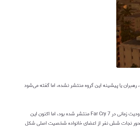
 خواهند بود. هنوز اطلاعات زیادی درباره اهداف، رهبران یا پیشینه این گروه منتشر نشده، اما گفته می‌شود
یکی دیگر از نکات مهمی که RogueTx به آن اشاره کرده، مربوط به چرخه اصلی گیم‌پلی است. پیش‌تر نیز شایعاتی درباره وجود یک محدودیت زمانی در Far Cry 7 منتشر شده بود، اما اکنون این
ش یافته است. ظاهراً کل روایت بازی حول محور نجات شش نفر از اعضای خانواده شخصیت اصلی شکل