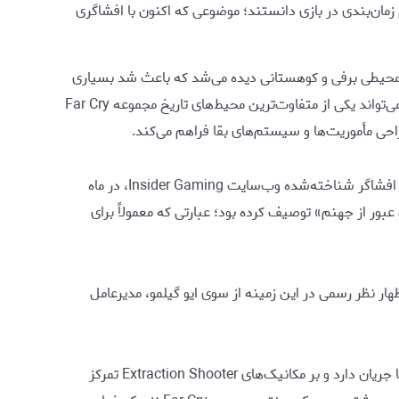
مان‌بندی در بازی دانستند؛ موضوعی که اکنون با افشاگری
مربوط به اثر هنری یا Key Art رسمی بازی است. در این تصویر، محیطی برفی و کوهستانی دیده می‌شد که باعث شد بسیاری
از کاربران حدس بزنند داستان Far Cry 7 در ایالت آلاسکای آمریکا جریان خواهد داشت. اگر این اطلاعات صحت داشته باشند، آلاسکا می‌تواند یکی از متفاوت‌ترین محیط‌های تاریخ مجموعه Far Cry
ی مأموریت‌ها و سیستم‌های بقا فراهم می‌کند.
در کنار این افشاگری‌ها، گزارش دیگری نیز منتشر شده که از مشکلات جدی در روند توسعه بازی خبر می‌دهد. تام هندرسون، خبرنگار و افشاگر شناخته‌شده وب‌سایت Insider Gaming، در ماه
عبارت «در حال عبور از جهنم» توصیف کرده بود؛ عبارتی که معمولاً برای
ی بسیار محدودی درباره آینده مجموعه Far Cry منتشر کرده است. تنها اظهار نظر رسمی در این زمینه از سوی ایو گیلمو، مدیرعامل
بر اساس گزارش‌های اخیر، به نظر می‌رسد یکی از این پروژه‌ها همان بازی با اسم رمز Maverick باشد؛ عنوانی که گفته می‌شود در آلاسکا جریان دارد و بر مکانیک‌های Extraction Shooter تمرکز