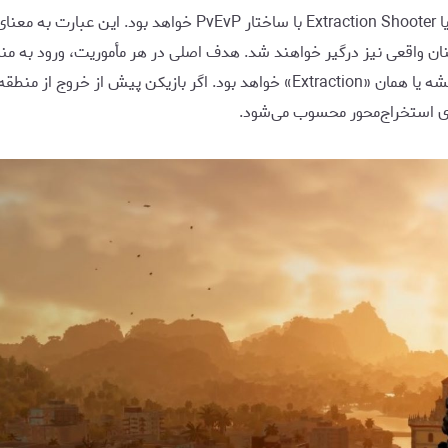
طبق ادعای این افشاگر، Far Cry 7 یک بازی «استخراج‌محور» یا hooter
نان واقعی نیز درگیر خواهند شد. هدف اصلی در هر مأموریت، ورود به منا
ماندن در برابر تهدیدهای مختلف و در نهایت خروج موفق از نقشه یا همان «xtraction
های استخراج‌محور محسوب می‌شود.