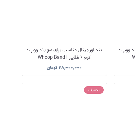
د ووپ -
بند اورجینال مناسب برای مچ بند ووپ -
کرم \ طلایی | Whoop Band
۲۸٫۰۰۰٫۰۰۰
تومان
تخفیف