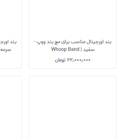
بند اورجینال مناسب برای مچ بند ووپ -
بند اورج
سفید | Whoop Band
۲۲٫۰۰۰٫۰۰۰
تومان