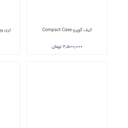
کیف گوپرو Compact Case
تری وی 2 گوپرو – 3-Way 2
۲٫۵۰۰٫۰۰۰
تومان