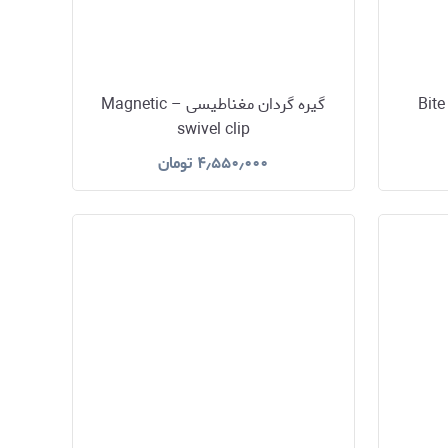
گیره گردان مغناطیسی – Magnetic
swivel clip
۴٫۵۵۰٫۰۰۰
تومان