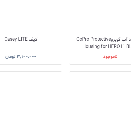
قاب ضد آب گوپروGoPro Protective
کیف Casey LITE
Housing for HERO11 Bl
ناموجود
۳٫۱۰۰٫۰۰۰
تومان