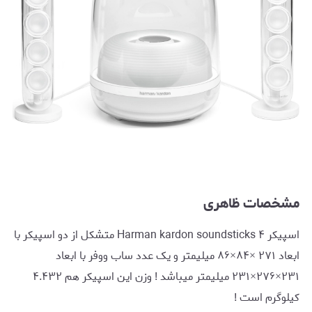
مشخصات ظاهری
اسپیکر Harman kardon soundsticks ۴ متشکل از دو اسپیکر با
ابعاد ۲۷۱ ×۸۴×۸۶ میلیمتر و یک عدد ساب ووفر با ابعاد
۲۳۱×۲۷۶×۲۳۱ میلیمتر میباشد ! وزن این اسپیکر هم ۴.۴۳۲
کیلوگرم است !